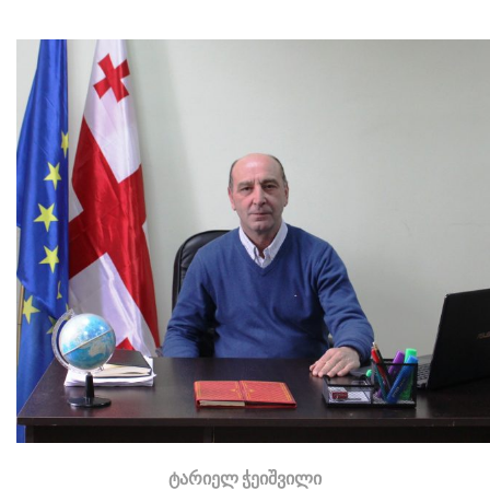
ტარიელ ჭეიშვილი