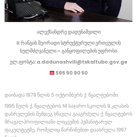
ალექსანდრე დადუნაშვილი
II რანგის მეორადი სტრუქტურული ერთეულის
ხელმძღვანელი – განყოფილების უფროსი
ელ.ფოსტა: a.dadunashvili@tskaltubo.gov.ge
595 90 90 50
დაიბადა 1979 წლის 5 ოქტომბერს ქ. წყალტუბოში.
1995 წელს ქ. წყალტუბოს N1 საჯარო სკოლის 9 კლასის
დასრულების შემდეგ სწავლა გააგრძელა ქ. წყალტუბოს
მრავალპროფილიანი ლიცეუმის ჰუმანიტარულ
ფაკულტეტზე, რომელიც წარჩინებით დაასრულა 1997