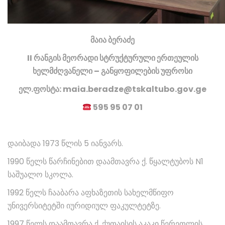
მაია ბერაძე
II რანგის მეორადი სტრუქტურული ერთეულის
ხელმძღვანელი – განყოფილების უფროსი
ელ.ფოსტა: maia.beradze@tskaltubo.gov.ge
595 95 07 01
დაიბადა 1973 წლის 5 იანვარს.
1990 წელს წარჩინებით დაამთავრა ქ. წყალტუბოს N1
საშუალო სკოლა.
1992 წელს ჩააბარა აფხაზეთის სახელმწიფო
უნივერსიტეტში იურიდიულ ფაკულტეტზე.
1997 წელს დაამთავრა ქ. ქუთაისის აკაკი წერეთლის