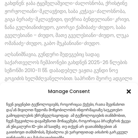
გახდნენ: ჯაბა ტყეშელაშვილი-ძალოსნობა, ქრისტინე
ჟორჟოლიანი-მკლავჭიდი, საბა კუჭავა-ძალოსნობა,
გიგა ბერაძე-მკლავჭიდი, ფიქრია ბენდელიანი-კრივი,
ნანა გულბიანიძიუდო, გიორგი ქაშიბაძე-ძიუდო, საბა
გველესიანი – ძიუდო, მათე გველესიანი-ძიუდო, ლუკა
ომანაძე-ძიუდო, გაბო მუკბანიანი-ძიუდო.
აღსანიშნავია, გუნდური შედეგებიც სადაც
საქართველოს ჩემპიონები გახდნენ 2025-26 წლების
სეზონში 2010-11 წწ. დაბადებულ ვაჟთა გუნდი ნოე
გოგიძის ხელმძღვანელობით. საპრიზო მეორე ადგილი
დაიკავა 16 წლამდე მორაგბეთა გუნდმა, ხოლო I ლიგის
Manage Consent
კაცთა გუნდმა დაიკავა მე-4 ადგილი 2025-26 წლების
სეზონში.
ჩვენ ვიყენებთ ტექნოლოგიებს, როგორიცაა ქუქები, რათა შევინახოთ
და/ან მივიღოთ წვდომა მოწყობილობის ინფორმაციაზე საუკეთესო
შედეგები 2025-26
გამოცდილების უზრუნველსაყოფად. ამ ტექნოლოგიების თანხმობით,
ჩვენ შეგვიძლია დავამუშაოთ მონაცემები, როგორიცაა ბრაუზერის ქცევა
ან უნიკალური ID-ები ამ საიტზე. თუ თქვენ არ დათანხმდებით ან
გაითხოვთ თანხმობას, შესაძლოა ეს უარყოფითად აისახოს გარკვეულ
ფუნქციებსა და მახასიათებლებზე.