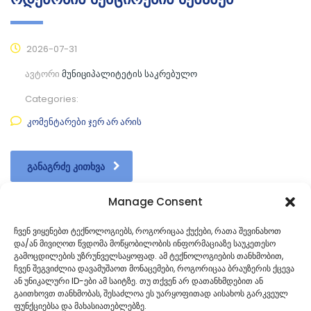
2026-07-31
ავტორი
მუნიციპალიტეტის საკრებულო
Categories:
კომენტარები ჯერ არ არის
ᲒᲐᲜᲐᲒᲠᲫᲔ ᲙᲘᲗᲮᲕᲐ
Manage Consent
ჩვენ ვიყენებთ ტექნოლოგიებს, როგორიცაა ქუქები, რათა შევინახოთ
და/ან მივიღოთ წვდომა მოწყობილობის ინფორმაციაზე საუკეთესო
1
2
3
…
76
გამოცდილების უზრუნველსაყოფად. ამ ტექნოლოგიების თანხმობით,
ჩვენ შეგვიძლია დავამუშაოთ მონაცემები, როგორიცაა ბრაუზერის ქცევა
ან უნიკალური ID-ები ამ საიტზე. თუ თქვენ არ დათანხმდებით ან
გაითხოვთ თანხმობას, შესაძლოა ეს უარყოფითად აისახოს გარკვეულ
ფუნქციებსა და მახასიათებლებზე.