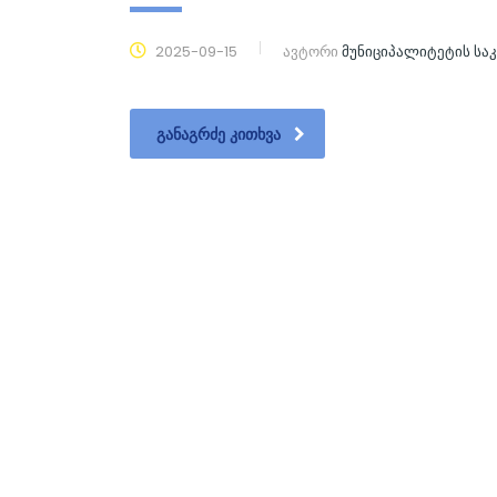
2025-09-15
ავტორი
მუნიციპალიტეტის ს
ᲒᲐᲜᲐᲒᲠᲫᲔ ᲙᲘᲗᲮᲕᲐ