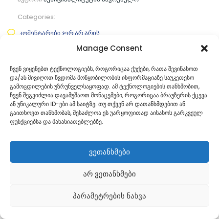
Categories:
კომენტარები ჯერ არ არის
Manage Consent
ᲒᲐᲜᲐᲒᲠᲫᲔ ᲙᲘᲗᲮᲕᲐ
ჩვენ ვიყენებთ ტექნოლოგიებს, როგორიცაა ქუქები, რათა შევინახოთ
და/ან მივიღოთ წვდომა მოწყობილობის ინფორმაციაზე საუკეთესო
გამოცდილების უზრუნველსაყოფად. ამ ტექნოლოგიების თანხმობით,
ჩვენ შეგვიძლია დავამუშაოთ მონაცემები, როგორიცაა ბრაუზერის ქცევა
ან უნიკალური ID-ები ამ საიტზე. თუ თქვენ არ დათანხმდებით ან
გაითხოვთ თანხმობას, შესაძლოა ეს უარყოფითად აისახოს გარკვეულ
ფუნქციებსა და მახასიათებლებზე.
ვეთანხმები
არ ვეთანხმები
Georgian
პარამეტრების ნახვა