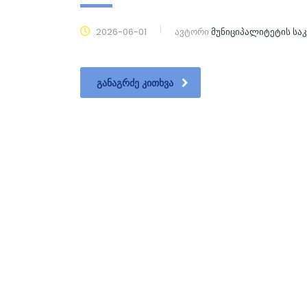
2026-06-01
ავტორი
მუნიციპალიტეტის ს
ᲒᲐᲜᲐᲒᲠᲫᲔ ᲙᲘᲗᲮᲕᲐ