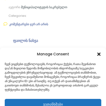
ავტორი
მუნიციპალიტეტის საკრებულო
Categories:
კომენტარები ჯერ არ არის
ფაილის ნახვა
ფაილის ტიპი:
pdf
Manage Consent
კატეგორია
საკრებულოს თავმჯდომარის
ბრძანებები
ჩვენ ვიყენებთ ტექნოლოგიებს, როგორიცაა ქუქები, რათა შევინახოთ
და/ან მივიღოთ წვდომა მოწყობილობის ინფორმაციაზე საუკეთესო
ID:
ბ49. 4925210001
გამოცდილების უზრუნველსაყოფად. ამ ტექნოლოგიების თანხმობით,
ჩვენ შეგვიძლია დავამუშაოთ მონაცემები, როგორიცაა ბრაუზერის ქცევა
ან უნიკალური ID-ები ამ საიტზე. თუ თქვენ არ დათანხმდებით ან
გაითხოვთ თანხმობას, შესაძლოა ეს უარყოფითად აისახოს გარკვეულ
ფუნქციებსა და მახასიათებლებზე.
ვეთანხმები