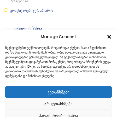
Categories:
კომენტარები ჯერ არ არის
ფაილის ნახვა
Manage Consent
ფაილის ტიპი:
pdf
კატეგორია
საკრებულოს დადგენილებები
ჩვენ ვიყენებთ ტექნოლოგიებს, როგორიცაა ქუქები, რათა შევინახოთ
და/ან მივიღოთ წვდომა მოწყობილობის ინფორმაციაზე საუკეთესო
ID:
24
გამოცდილების უზრუნველსაყოფად. ამ ტექნოლოგიების თანხმობით,
ჩვენ შეგვიძლია დავამუშაოთ მონაცემები, როგორიცაა ბრაუზერის ქცევა
ან უნიკალური ID-ები ამ საიტზე. თუ თქვენ არ დათანხმდებით ან
გაითხოვთ თანხმობას, შესაძლოა ეს უარყოფითად აისახოს გარკვეულ
ფუნქციებსა და მახასიათებლებზე.
ვეთანხმები
არ ვეთანხმები
პარამეტრების ნახვა