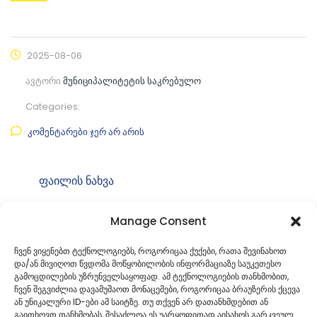
2025-08-06
ავტორი
მუნიციპალიტეტის საკრებულო
Categories:
კომენტარები ჯერ არ არის
ფაილის ნახვა
ფაილის ტიპი:
pdf
Manage Consent
კატეგორია
საკრებულოს თავმჯდომარის
ბრძანებები
ჩვენ ვიყენებთ ტექნოლოგიებს, როგორიცაა ქუქები, რათა შევინახოთ
და/ან მივიღოთ წვდომა მოწყობილობის ინფორმაციაზე საუკეთესო
ID:
ბ49. 4925218001
გამოცდილების უზრუნველსაყოფად. ამ ტექნოლოგიების თანხმობით,
ჩვენ შეგვიძლია დავამუშაოთ მონაცემები, როგორიცაა ბრაუზერის ქცევა
ან უნიკალური ID-ები ამ საიტზე. თუ თქვენ არ დათანხმდებით ან
გაითხოვთ თანხმობას, შესაძლოა ეს უარყოფითად აისახოს გარკვეულ