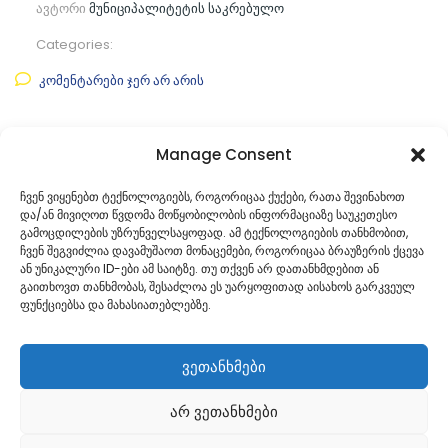
ავტორი
მუნიციპალიტეტის საკრებულო
Categories:
კომენტარები ჯერ არ არის
ფაილის ნახვა
Manage Consent
ფაილის ტიპი:
pdf
ჩვენ ვიყენებთ ტექნოლოგიებს, როგორიცაა ქუქები, რათა შევინახოთ
და/ან მივიღოთ წვდომა მოწყობილობის ინფორმაციაზე საუკეთესო
კატეგორია
საკრებულოს პროექტები
გამოცდილების უზრუნველსაყოფად. ამ ტექნოლოგიების თანხმობით,
ჩვენ შეგვიძლია დავამუშაოთ მონაცემები, როგორიცაა ბრაუზერის ქცევა
ან უნიკალური ID-ები ამ საიტზე. თუ თქვენ არ დათანხმდებით ან
გაითხოვთ თანხმობას, შესაძლოა ეს უარყოფითად აისახოს გარკვეულ
ფუნქციებსა და მახასიათებლებზე.
ვეთანხმები
არ ვეთანხმები