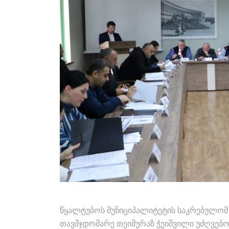
წყალტუბოს მუნიციპალიტეტის საკრებულომ
თავმჯდომარე თეიმურაზ ჭეიშვილი უძღვებო