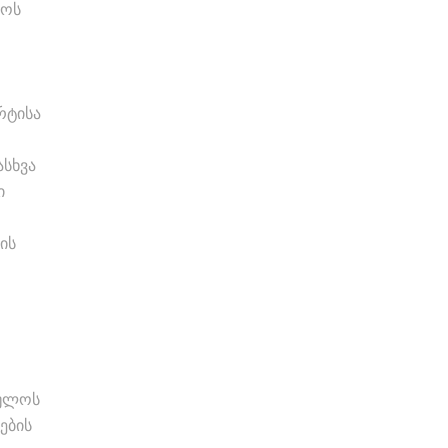
ბოს
რტისა
ასხვა
ი
ის
ბულოს
ების