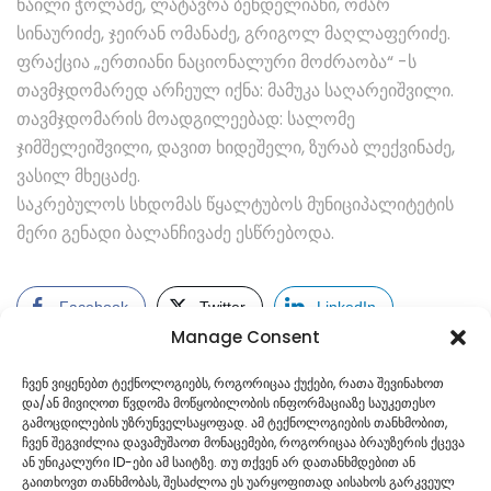
ნაილი ჭოლაძე, ლატავრა ბენდელიანი, ომარ
სინაურიძე, ჯეირან ომანაძე, გრიგოლ მაღლაფერიძე.
ფრაქცია „ერთიანი ნაციონალური მოძრაობა“ -ს
თავმჯდომარედ არჩეულ იქნა: მამუკა საღარეიშვილი.
თავმჯდომარის მოადგილეებად: სალომე
ჯიმშელეიშვილი, დავით ხიდეშელი, ზურაბ ლექვინაძე,
ვასილ მხეცაძე.
საკრებულოს სხდომას წყალტუბოს მუნიციპალიტეტის
მერი გენადი ბალანჩივაძე ესწრებოდა.
Facebook
Twitter
LinkedIn
Manage Consent
ჩვენ ვიყენებთ ტექნოლოგიებს, როგორიცაა ქუქები, რათა შევინახოთ
და/ან მივიღოთ წვდომა მოწყობილობის ინფორმაციაზე საუკეთესო
გამოცდილების უზრუნველსაყოფად. ამ ტექნოლოგიების თანხმობით,
ჩვენ შეგვიძლია დავამუშაოთ მონაცემები, როგორიცაა ბრაუზერის ქცევა
ან უნიკალური ID-ები ამ საიტზე. თუ თქვენ არ დათანხმდებით ან
გაითხოვთ თანხმობას, შესაძლოა ეს უარყოფითად აისახოს გარკვეულ