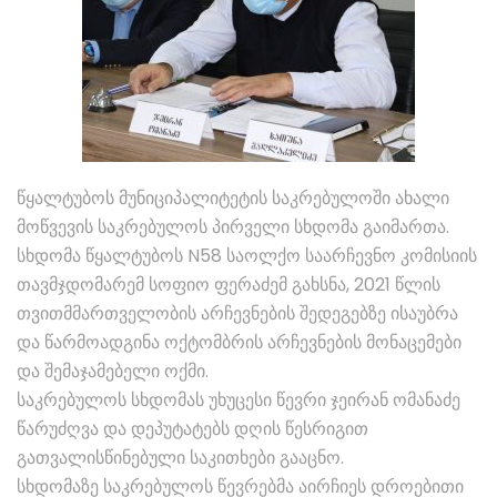
წყალტუბოს მუნიციპალიტეტის საკრებულოში ახალი
მოწვევის საკრებულოს პირველი სხდომა გაიმართა.
სხდომა წყალტუბოს N58 საოლქო საარჩევნო კომისიის
თავმჯდომარემ სოფიო ფერაძემ გახსნა, 2021 წლის
თვითმმართველობის არჩევნების შედეგებზე ისაუბრა
და წარმოადგინა ოქტომბრის არჩევნების მონაცემები
და შემაჯამებელი ოქმი.
საკრებულოს სხდომას უხუცესი წევრი ჯეირან ომანაძე
წარუძღვა და დეპუტატებს დღის წესრიგით
გათვალისწინებული საკითხები გააცნო.
სხდომაზე საკრებულოს წევრებმა აირჩიეს დროებითი