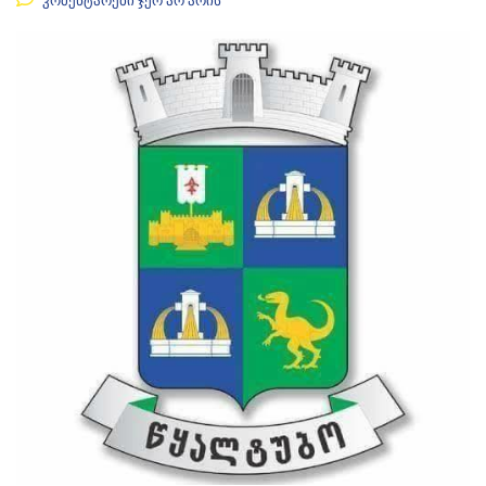
კომენტარები ჯერ არ არის