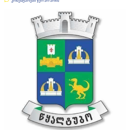
კომენტარები ჯერ არ არის