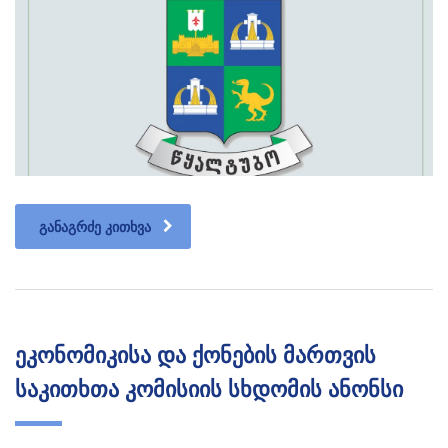
ᲒᲐᲜᲐᲒᲠᲫᲔ ᲙᲘᲗᲮᲕᲐ
ეკონომიკისა და ქონების მართვის
საკითხთა კომისიის სხდომის ანონსი