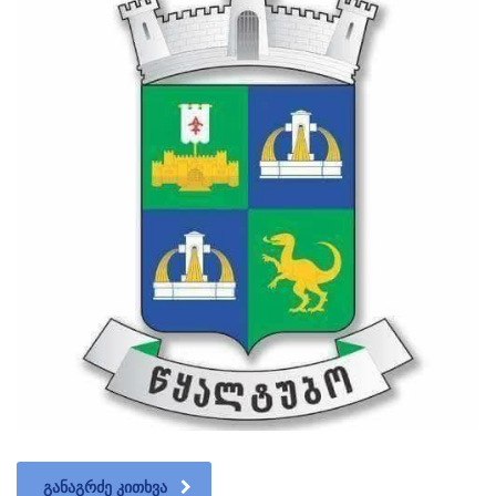
ᲒᲐᲜᲐᲒᲠᲫᲔ ᲙᲘᲗᲮᲕᲐ