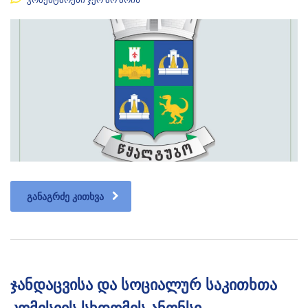
ᲒᲐᲜᲐᲒᲠᲫᲔ ᲙᲘᲗᲮᲕᲐ
ჯანდაცვისა და სოციალურ საკითხთა