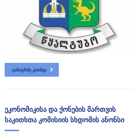
ᲒᲐᲜᲐᲒᲠᲫᲔ ᲙᲘᲗᲮᲕᲐ
ეკონომიკისა და ქონების მართვის
საკითხთა კომისიის სხდომის ანონსი