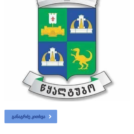
ᲒᲐᲜᲐᲒᲠᲫᲔ ᲙᲘᲗᲮᲕᲐ