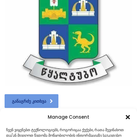
ᲒᲐᲜᲐᲒᲠᲫᲔ ᲙᲘᲗᲮᲕᲐ
Manage Consent
ჩვენ ვიყენებთ ტექნოლოგიებს, როგორიცაა ქუქები, რათა შევინახოთ
და/ან მივიღოთ წვდომა მოწყობილობის ინფორმაციაზე საუკეთესო