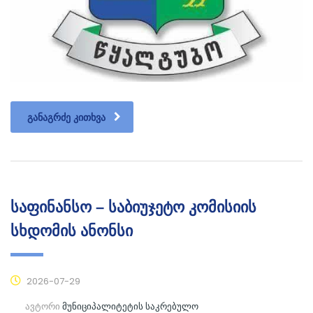
ᲒᲐᲜᲐᲒᲠᲫᲔ ᲙᲘᲗᲮᲕᲐ
საფინანსო – საბიუჯეტო კომისიის
სხდომის ანონსი
2026-07-29
ავტორი
მუნიციპალიტეტის საკრებულო