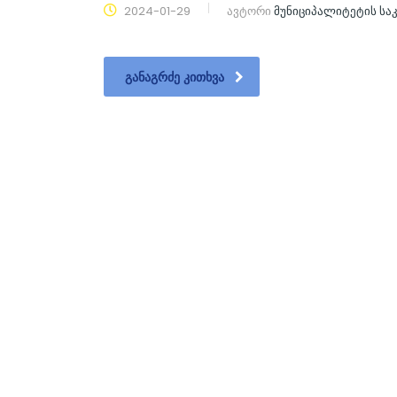
2024-01-29
ავტორი
მუნიციპალიტეტის ს
ᲒᲐᲜᲐᲒᲠᲫᲔ ᲙᲘᲗᲮᲕᲐ