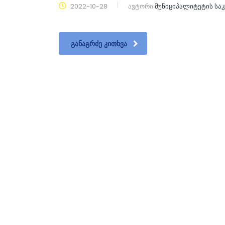
2022-10-28
ავტორი
მუნიციპალიტეტის ს
ᲒᲐᲜᲐᲒᲠᲫᲔ ᲙᲘᲗᲮᲕᲐ