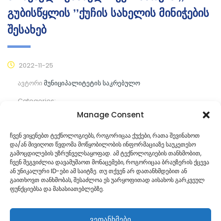
გუბისწყლის ’’ქუჩის სახელის მინიჭების
შესახებ
2022-11-25
ავტორი
მუნიციპალიტეტის საკრებულო
Categories:
Manage Consent
კომენტარები ჯერ არ არის
ჩვენ ვიყენებთ ტექნოლოგიებს, როგორიცაა ქუქები, რათა შევინახოთ
და/ან მივიღოთ წვდომა მოწყობილობის ინფორმაციაზე საუკეთესო
ᲒᲐᲜᲐᲒᲠᲫᲔ ᲙᲘᲗᲮᲕᲐ
გამოცდილების უზრუნველსაყოფად. ამ ტექნოლოგიების თანხმობით,
ჩვენ შეგვიძლია დავამუშაოთ მონაცემები, როგორიცაა ბრაუზერის ქცევა
ან უნიკალური ID-ები ამ საიტზე. თუ თქვენ არ დათანხმდებით ან
გაითხოვთ თანხმობას, შესაძლოა ეს უარყოფითად აისახოს გარკვეულ
ფუნქციებსა და მახასიათებლებზე.
ვეთანხმები