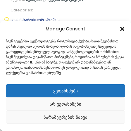
Categories:
კომენტარები ჯერ არ არის
Manage Consent
ᲒᲐᲜᲐᲒᲠᲫᲔ ᲙᲘᲗᲮᲕᲐ
ჩვენ ვიყენებთ ტექნოლოგიებს, როგორიცაა ქუქები, რათა შევინახოთ
და/ან მივიღოთ წვდომა მოწყობილობის ინფორმაციაზე საუკეთესო
გამოცდილების უზრუნველსაყოფად. ამ ტექნოლოგიების თანხმობით,
ჩვენ შეგვიძლია დავამუშაოთ მონაცემები, როგორიცაა ბრაუზერის ქცევა
ან უნიკალური ID-ები ამ საიტზე. თუ თქვენ არ დათანხმდებით ან
გაითხოვთ თანხმობას, შესაძლოა ეს უარყოფითად აისახოს გარკვეულ
ფუნქციებსა და მახასიათებლებზე.
ვეთანხმები
არ ვეთანხმები
Georgian
პარამეტრების ნახვა