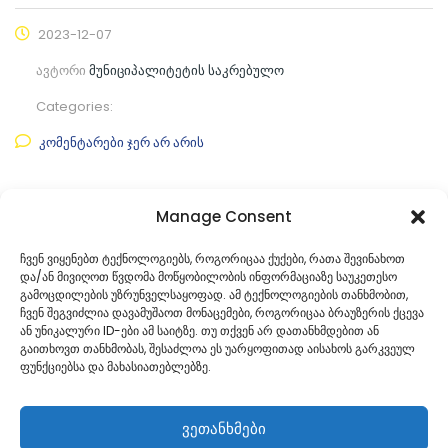
2023-12-07
ავტორი
მუნიციპალიტეტის საკრებულო
Categories:
კომენტარები ჯერ არ არის
ფაილის ნახვა
Manage Consent
ფაილის ტიპი:
pdf
ჩვენ ვიყენებთ ტექნოლოგიებს, როგორიცაა ქუქები, რათა შევინახოთ
და/ან მივიღოთ წვდომა მოწყობილობის ინფორმაციაზე საუკეთესო
კატეგორია
საკრებულოს პროექტები
გამოცდილების უზრუნველსაყოფად. ამ ტექნოლოგიების თანხმობით,
ჩვენ შეგვიძლია დავამუშაოთ მონაცემები, როგორიცაა ბრაუზერის ქცევა
ან უნიკალური ID-ები ამ საიტზე. თუ თქვენ არ დათანხმდებით ან
გაითხოვთ თანხმობას, შესაძლოა ეს უარყოფითად აისახოს გარკვეულ
ფუნქციებსა და მახასიათებლებზე.
ვეთანხმები