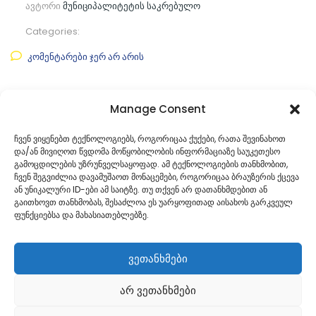
ავტორი
მუნიციპალიტეტის საკრებულო
Categories:
კომენტარები ჯერ არ არის
ფაილის ნახვა
Manage Consent
ფაილის ტიპი:
pdf
ჩვენ ვიყენებთ ტექნოლოგიებს, როგორიცაა ქუქები, რათა შევინახოთ
და/ან მივიღოთ წვდომა მოწყობილობის ინფორმაციაზე საუკეთესო
კატეგორია
საკრებულოს პროექტები
გამოცდილების უზრუნველსაყოფად. ამ ტექნოლოგიების თანხმობით,
ჩვენ შეგვიძლია დავამუშაოთ მონაცემები, როგორიცაა ბრაუზერის ქცევა
ან უნიკალური ID-ები ამ საიტზე. თუ თქვენ არ დათანხმდებით ან
გაითხოვთ თანხმობას, შესაძლოა ეს უარყოფითად აისახოს გარკვეულ
ფუნქციებსა და მახასიათებლებზე.
ვეთანხმები
არ ვეთანხმები