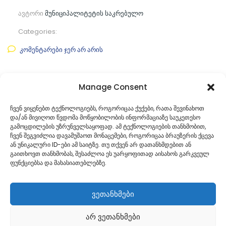
ავტორი
მუნიციპალიტეტის საკრებულო
Categories:
კომენტარები ჯერ არ არის
ფაილის ნახვა
Manage Consent
ფაილის ტიპი:
pdf
ჩვენ ვიყენებთ ტექნოლოგიებს, როგორიცაა ქუქები, რათა შევინახოთ
და/ან მივიღოთ წვდომა მოწყობილობის ინფორმაციაზე საუკეთესო
კატეგორია
საკრებულოს პროექტები
გამოცდილების უზრუნველსაყოფად. ამ ტექნოლოგიების თანხმობით,
ჩვენ შეგვიძლია დავამუშაოთ მონაცემები, როგორიცაა ბრაუზერის ქცევა
ან უნიკალური ID-ები ამ საიტზე. თუ თქვენ არ დათანხმდებით ან
გაითხოვთ თანხმობას, შესაძლოა ეს უარყოფითად აისახოს გარკვეულ
ფუნქციებსა და მახასიათებლებზე.
ვეთანხმები
არ ვეთანხმები