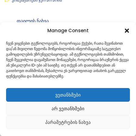
კომენტარები ჯერ არ არის
ფაილის ნახვა
Manage Consent
ფაილის ტიპი:
pdf
კატეგორია
საკრებულოს განკარგულებები
ჩვენ ვიყენებთ ტექნოლოგიებს, როგორიცაა ქუქები, რათა შევინახოთ
და/ან მივიღოთ წვდომა მოწყობილობის ინფორმაციაზე საუკეთესო
ID:
გ-49.49221753
გამოცდილების უზრუნველსაყოფად. ამ ტექნოლოგიების თანხმობით,
ჩვენ შეგვიძლია დავამუშაოთ მონაცემები, როგორიცაა ბრაუზერის ქცევა
ან უნიკალური ID-ები ამ საიტზე. თუ თქვენ არ დათანხმდებით ან
გაითხოვთ თანხმობას, შესაძლოა ეს უარყოფითად აისახოს გარკვეულ
ფუნქციებსა და მახასიათებლებზე.
ვეთანხმები
არ ვეთანხმები
პარამეტრების ნახვა