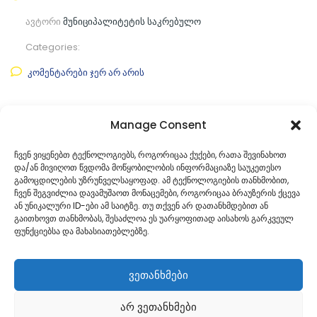
ავტორი
მუნიციპალიტეტის საკრებულო
Categories:
კომენტარები ჯერ არ არის
ფაილის ნახვა
Manage Consent
ფაილის ტიპი:
pdf
ჩვენ ვიყენებთ ტექნოლოგიებს, როგორიცაა ქუქები, რათა შევინახოთ
და/ან მივიღოთ წვდომა მოწყობილობის ინფორმაციაზე საუკეთესო
კატეგორია
საკრებულოს პროექტები
გამოცდილების უზრუნველსაყოფად. ამ ტექნოლოგიების თანხმობით,
ჩვენ შეგვიძლია დავამუშაოთ მონაცემები, როგორიცაა ბრაუზერის ქცევა
ან უნიკალური ID-ები ამ საიტზე. თუ თქვენ არ დათანხმდებით ან
გაითხოვთ თანხმობას, შესაძლოა ეს უარყოფითად აისახოს გარკვეულ
ფუნქციებსა და მახასიათებლებზე.
ვეთანხმები
არ ვეთანხმები