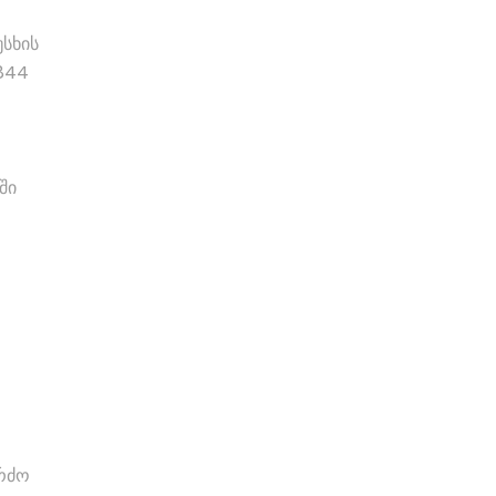
სხის
844
ში
ერძო