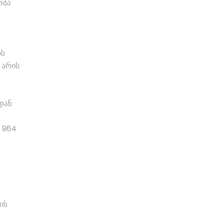
ობა
ის
 არის
დან
 964
ის