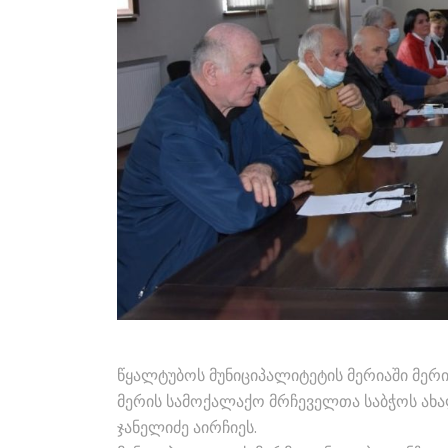
წყალტუბოს მუნიციპალიტეტის მერიაში მერ
მერის სამოქალაქო მრჩეველთა საბჭოს ახა
ჯანელიძე აირჩიეს.