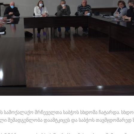
ის სამოქალაქო მრჩეველთა საბჭოს სხდომა ჩატარდა. სხდო
ლი შემადგენლობა დაამტკიცეს და საბჭოს თავმჯდომარედ 