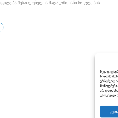
დგილება შესაძლებელია მაღალმთიანი სოფლების
ჩვენ ვიყენ
წვდომა მო
უზრუნველსა
მონაცემები,
არ დათანხმ
გარკვეულ ფ
ვეთ