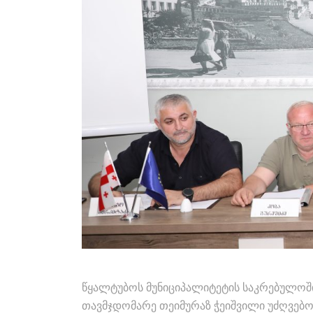
წყალტუბოს მუნიციპალიტეტის საკრებულოშ
თავმჯდომარე თეიმურაზ ჭეიშვილი უძღვებო