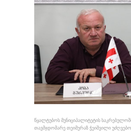
წყალტუბოს მუნიციპალიტეტის საკრებულოშ
თავმჯდომარე თეიმურაზ ჭეიშვილი უძღვებო