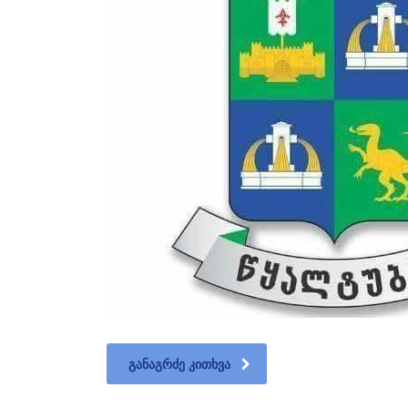
ᲒᲐᲜᲐᲒᲠᲫᲔ ᲙᲘᲗᲮᲕᲐ