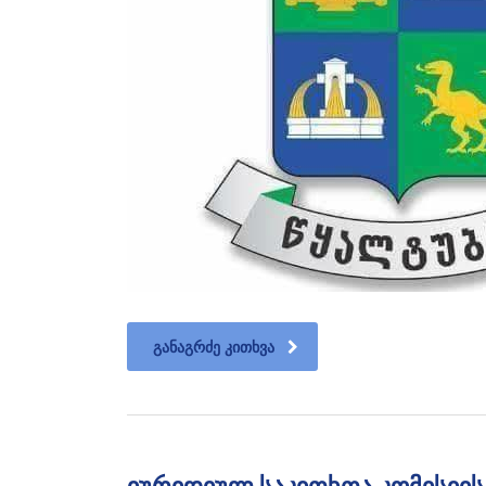
ᲒᲐᲜᲐᲒᲠᲫᲔ ᲙᲘᲗᲮᲕᲐ