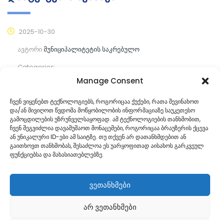
2025-10-30
ავტორი
მუნიციპალიტეტის საკრებულო
Categories:
Manage Consent
კომენტარები ჯერ არ არის
ჩვენ ვიყენებთ ტექნოლოგიებს, როგორიცაა ქუქები, რათა შევინახოთ
და/ან მივიღოთ წვდომა მოწყობილობის ინფორმაციაზე საუკეთესო
ᲒᲐᲜᲐᲒᲠᲫᲔ ᲙᲘᲗᲮᲕᲐ
გამოცდილების უზრუნველსაყოფად. ამ ტექნოლოგიების თანხმობით,
ჩვენ შეგვიძლია დავამუშაოთ მონაცემები, როგორიცაა ბრაუზერის ქცევა
ან უნიკალური ID-ები ამ საიტზე. თუ თქვენ არ დათანხმდებით ან
გაითხოვთ თანხმობას, შესაძლოა ეს უარყოფითად აისახოს გარკვეულ
ფუნქციებსა და მახასიათებლებზე.
ვეთანხმები
არ ვეთანხმები