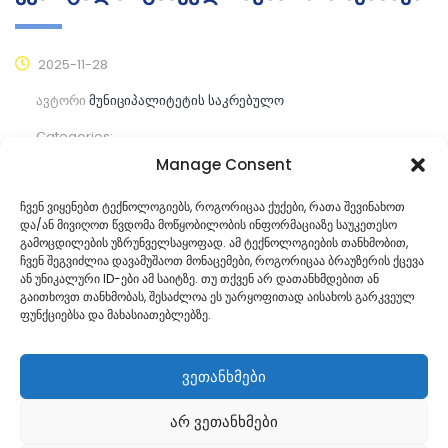
2025-11-28
ავტორი
მუნიციპალიტეტის საკრებულო
Categories:
Manage Consent
კომენტარები ჯერ არ არის
ჩვენ ვიყენებთ ტექნოლოგიებს, როგორიცაა ქუქები, რათა შევინახოთ
და/ან მივიღოთ წვდომა მოწყობილობის ინფორმაციაზე საუკეთესო
ᲒᲐᲜᲐᲒᲠᲫᲔ ᲙᲘᲗᲮᲕᲐ
გამოცდილების უზრუნველსაყოფად. ამ ტექნოლოგიების თანხმობით,
ჩვენ შეგვიძლია დავამუშაოთ მონაცემები, როგორიცაა ბრაუზერის ქცევა
ან უნიკალური ID-ები ამ საიტზე. თუ თქვენ არ დათანხმდებით ან
გაითხოვთ თანხმობას, შესაძლოა ეს უარყოფითად აისახოს გარკვეულ
ფუნქციებსა და მახასიათებლებზე.
ვეთანხმები
არ ვეთანხმები