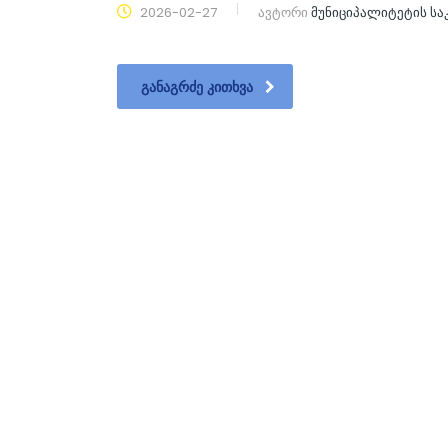
2026-02-27
ავტორი
მუნიციპალიტეტის ს
ᲒᲐᲜᲐᲒᲠᲫᲔ ᲙᲘᲗᲮᲕᲐ