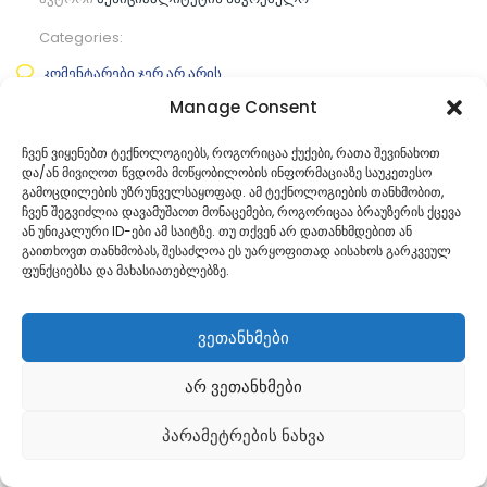
Categories:
კომენტარები ჯერ არ არის
Manage Consent
ᲒᲐᲜᲐᲒᲠᲫᲔ ᲙᲘᲗᲮᲕᲐ
ჩვენ ვიყენებთ ტექნოლოგიებს, როგორიცაა ქუქები, რათა შევინახოთ
და/ან მივიღოთ წვდომა მოწყობილობის ინფორმაციაზე საუკეთესო
გამოცდილების უზრუნველსაყოფად. ამ ტექნოლოგიების თანხმობით,
ჩვენ შეგვიძლია დავამუშაოთ მონაცემები, როგორიცაა ბრაუზერის ქცევა
ან უნიკალური ID-ები ამ საიტზე. თუ თქვენ არ დათანხმდებით ან
გაითხოვთ თანხმობას, შესაძლოა ეს უარყოფითად აისახოს გარკვეულ
ფუნქციებსა და მახასიათებლებზე.
ვეთანხმები
არ ვეთანხმები
Georgian
პარამეტრების ნახვა