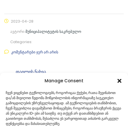
2023-04-28
ავტორი
მუნიციპალიტეტის საკრებულო
Categories:
კომენტარები ჯერ არ არის
ფაილის ნახვა
Manage Consent
ფაილის ტიპი:
pdf
კატეგორია
საკრებულოს დადგენილებები
ჩვენ ვიყენებთ ტექნოლოგიებს, როგორიცაა ქუქები, რათა შევინახოთ
და/ან მივიღოთ წვდომა მოწყობილობის ინფორმაციაზე საუკეთესო
ID:
12
გამოცდილების უზრუნველსაყოფად. ამ ტექნოლოგიების თანხმობით,
ჩვენ შეგვიძლია დავამუშაოთ მონაცემები, როგორიცაა ბრაუზერის ქცევა
ან უნიკალური ID-ები ამ საიტზე. თუ თქვენ არ დათანხმდებით ან
გაითხოვთ თანხმობას, შესაძლოა ეს უარყოფითად აისახოს გარკვეულ
ფუნქციებსა და მახასიათებლებზე.