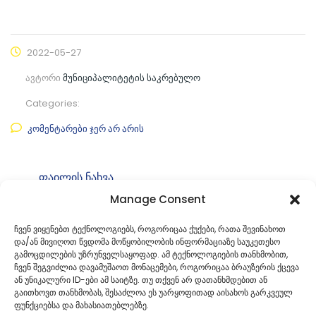
2022-05-27
ავტორი
მუნიციპალიტეტის საკრებულო
Categories:
კომენტარები ჯერ არ არის
ფაილის ნახვა
Manage Consent
ფაილის ტიპი:
pdf
კატეგორია
საკრებულოს განკარგულებები
ჩვენ ვიყენებთ ტექნოლოგიებს, როგორიცაა ქუქები, რათა შევინახოთ
და/ან მივიღოთ წვდომა მოწყობილობის ინფორმაციაზე საუკეთესო
ID:
გ-49.49221473
გამოცდილების უზრუნველსაყოფად. ამ ტექნოლოგიების თანხმობით,
ჩვენ შეგვიძლია დავამუშაოთ მონაცემები, როგორიცაა ბრაუზერის ქცევა
ან უნიკალური ID-ები ამ საიტზე. თუ თქვენ არ დათანხმდებით ან
გაითხოვთ თანხმობას, შესაძლოა ეს უარყოფითად აისახოს გარკვეულ
ფუნქციებსა და მახასიათებლებზე.