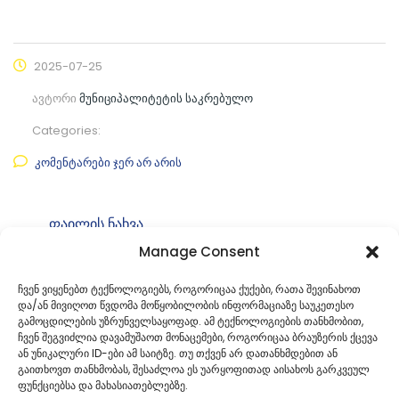
2025-07-25
ავტორი
მუნიციპალიტეტის საკრებულო
Categories:
კომენტარები ჯერ არ არის
ფაილის ნახვა
Manage Consent
ფაილის ტიპი:
pdf
კატეგორია
საკრებულოს დადგენილებები
ჩვენ ვიყენებთ ტექნოლოგიებს, როგორიცაა ქუქები, რათა შევინახოთ
და/ან მივიღოთ წვდომა მოწყობილობის ინფორმაციაზე საუკეთესო
ID:
25
გამოცდილების უზრუნველსაყოფად. ამ ტექნოლოგიების თანხმობით,
ჩვენ შეგვიძლია დავამუშაოთ მონაცემები, როგორიცაა ბრაუზერის ქცევა
ან უნიკალური ID-ები ამ საიტზე. თუ თქვენ არ დათანხმდებით ან
გაითხოვთ თანხმობას, შესაძლოა ეს უარყოფითად აისახოს გარკვეულ
ფუნქციებსა და მახასიათებლებზე.