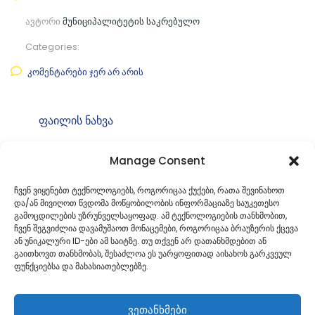
ავტორი
მუნიციპალიტეტის საკრებულო
Categories:
კომენტარები ჯერ არ არის
ფაილის ნახვა
ფაილის ტიპი:
pdf
Manage Consent
კატეგორია
საკრებულოს თავმჯდომარის
ბრძანებები
ჩვენ ვიყენებთ ტექნოლოგიებს, როგორიცაა ქუქები, რათა შევინახოთ
და/ან მივიღოთ წვდომა მოწყობილობის ინფორმაციაზე საუკეთესო
ID:
ბ49. 4925184001
გამოცდილების უზრუნველსაყოფად. ამ ტექნოლოგიების თანხმობით,
ჩვენ შეგვიძლია დავამუშაოთ მონაცემები, როგორიცაა ბრაუზერის ქცევა
ან უნიკალური ID-ები ამ საიტზე. თუ თქვენ არ დათანხმდებით ან
გაითხოვთ თანხმობას, შესაძლოა ეს უარყოფითად აისახოს გარკვეულ
ფუნქციებსა და მახასიათებლებზე.
ვეთანხმები