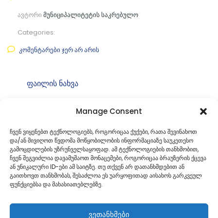
ავტორი
მუნიციპალიტეტის საკრებულო
Categories:
კომენტარები ჯერ არ არის
ფაილის ნახვა
ფაილის ტიპი:
pdf
Manage Consent
კატეგორია
საკრებულოს თავმჯდომარის
ბრძანებები
ჩვენ ვიყენებთ ტექნოლოგიებს, როგორიცაა ქუქები, რათა შევინახოთ
და/ან მივიღოთ წვდომა მოწყობილობის ინფორმაციაზე საუკეთესო
ID:
ბ49. 4924214001
გამოცდილების უზრუნველსაყოფად. ამ ტექნოლოგიების თანხმობით,
ჩვენ შეგვიძლია დავამუშაოთ მონაცემები, როგორიცაა ბრაუზერის ქცევა
ან უნიკალური ID-ები ამ საიტზე. თუ თქვენ არ დათანხმდებით ან
გაითხოვთ თანხმობას, შესაძლოა ეს უარყოფითად აისახოს გარკვეულ
ფუნქციებსა და მახასიათებლებზე.
ვეთანხმები