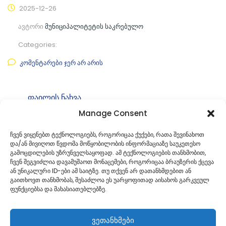
2025-12-26
ავტორი
მუნიციპალიტეტის საკრებულო
Categories:
კომენტარები ჯერ არ არის
ფაილის ნახვა
Manage Consent
ფაილის ტიპი:
pdf
კატეგორია
საკრებულოს სხდომის ოქმები
ჩვენ ვიყენებთ ტექნოლოგიებს, როგორიცაა ქუქები, რათა შევინახოთ
და/ან მივიღოთ წვდომა მოწყობილობის ინფორმაციაზე საუკეთესო
ID:
ოქმი N17
გამოცდილების უზრუნველსაყოფად. ამ ტექნოლოგიების თანხმობით,
ჩვენ შეგვიძლია დავამუშაოთ მონაცემები, როგორიცაა ბრაუზერის ქცევა
ან უნიკალური ID-ები ამ საიტზე. თუ თქვენ არ დათანხმდებით ან
გაითხოვთ თანხმობას, შესაძლოა ეს უარყოფითად აისახოს გარკვეულ
ფუნქციებსა და მახასიათებლებზე.
ვეთანხმები