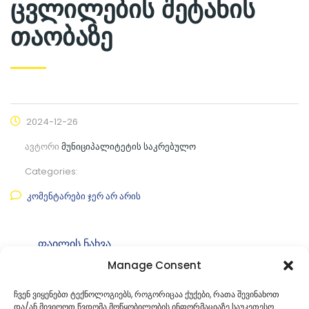
ცვლილების შეტანის
თაობაზე
2024-12-26
ავტორი
მუნიციპალიტეტის საკრებულო
Categories:
კომენტარები ჯერ არ არის
ფაილის ნახვა
Manage Consent
ფაილის ტიპი:
pdf
კატეგორია
საკრებულოს დადგენილებები
ჩვენ ვიყენებთ ტექნოლოგიებს, როგორიცაა ქუქები, რათა შევინახოთ
და/ან მივიღოთ წვდომა მოწყობილობის ინფორმაციაზე საუკეთესო