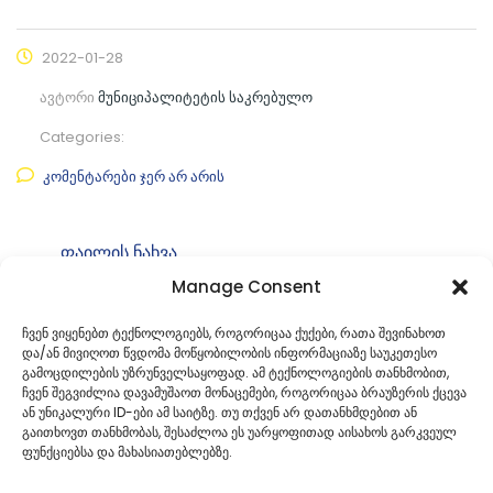
2022-01-28
ავტორი
მუნიციპალიტეტის საკრებულო
Categories:
კომენტარები ჯერ არ არის
ფაილის ნახვა
Manage Consent
ფაილის ტიპი:
pdf
კატეგორია
საკრებულოს განკარგულებები
ჩვენ ვიყენებთ ტექნოლოგიებს, როგორიცაა ქუქები, რათა შევინახოთ
და/ან მივიღოთ წვდომა მოწყობილობის ინფორმაციაზე საუკეთესო
ID:
9
გამოცდილების უზრუნველსაყოფად. ამ ტექნოლოგიების თანხმობით,
ჩვენ შეგვიძლია დავამუშაოთ მონაცემები, როგორიცაა ბრაუზერის ქცევა
ან უნიკალური ID-ები ამ საიტზე. თუ თქვენ არ დათანხმდებით ან
გაითხოვთ თანხმობას, შესაძლოა ეს უარყოფითად აისახოს გარკვეულ
ფუნქციებსა და მახასიათებლებზე.