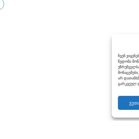
ჩვენ ვიყენ
წვდომა მო
უზრუნველსა
მონაცემები,
არ დათანხმ
გარკვეულ ფ
ვეთ
Georgian