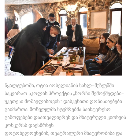
წყალტუბოში, ოტია იოსელიანის სახლ-მუზეუმში
საკვირაო სკოლის პროექტის ,,ნორჩი შემოქმედები-
უკეთესი მომავლისთვის’’ დასკვნითი ღონისძიებები
გაიმართა. მოწვეულმა სტუმრებმა საინტერესო
გამოფენები დაათვალიერეს და მხატვრული კითხვის
კონკურსს დაესწრნენ.
ფოტოხელოვნების, თეატრალური მხატვრობისა და