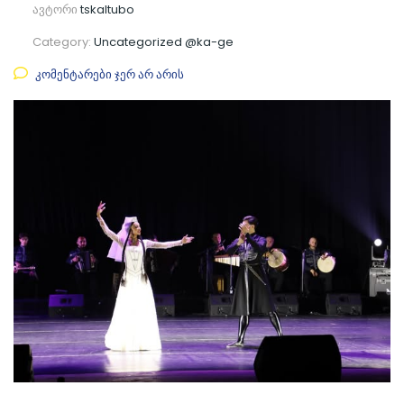
ავტორი
tskaltubo
Category:
Uncategorized @ka-ge
კომენტარები ჯერ არ არის