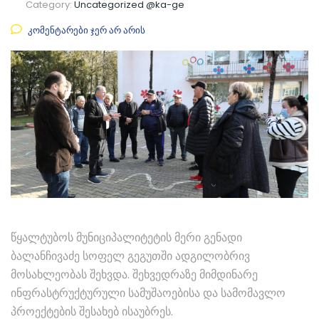
Category:
Uncategorized @ka-ge
კომენტარები ჯერ არ არის
წყალტუბოს მუნიციპალიტეტის მერი გენადი
ბალანჩივაძე სოფელ გეგუთში ადგილობრივ
მოსახლეობას შეხვდა. შეხვედრაზე მიმდინარე
ინფრასტრუქტურული სამუშაოებისა და სამომავლო
პროექტების შესახებ ისაუბრეს.