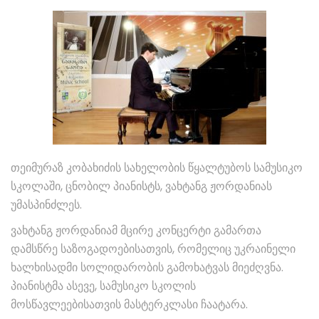
თეიმურაზ კობახიძის სახელობის წყალტუბოს სამუსიკო
სკოლაში, ცნობილ პიანისტს, ვახტანგ ჟორდანიას
უმასპინძლეს.
ვახტანგ ჟორდანიამ მცირე კონცერტი გამართა
დამსწრე საზოგადოებისათვის, რომელიც უკრაინელი
ხალხისადმი სოლიდარობის გამოხატვას მიეძღვნა.
პიანისტმა ასევე, სამუსიკო სკოლის
მოსწავლეებისათვის მასტერკლასი ჩაატარა.