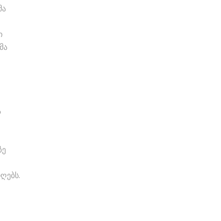
მა
ი
მა
ა
ზე
ღებს.