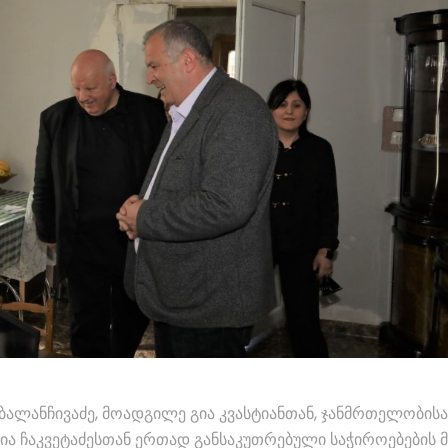
ბალანჩივაძე, მოადგილე გია კვასტიანთან, ჯანმრთელობისა
ია ჩაკვეტაძესთან ერთად განსაკუთრებული საჭიროებების 