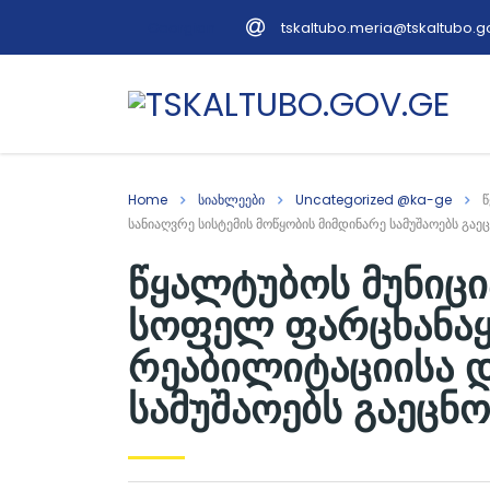
tskaltubo.meria@tskaltubo.g
Georgian
Home
სიახლეები
Uncategorized @ka-ge
წ
სანიაღვრე სისტემის მოწყობის მიმდინარე სამუშაოებს გაე
წყალტუბოს მუნიცი
სოფელ ფარცხანაყა
რეაბილიტაციისა დ
სამუშაოებს გაეცნო