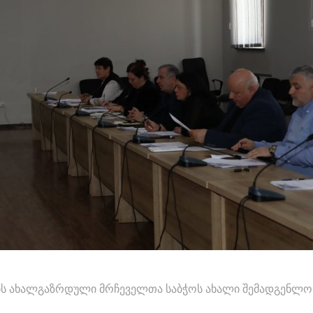
რის ახალგაზრდული მრჩეველთა საბჭოს ახალი შემადგენლო