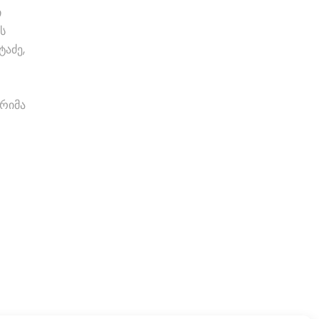
ი
ს
ტაძე,
 რიმა